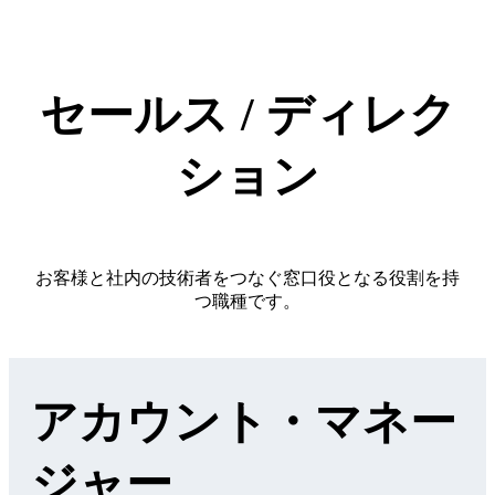
LINKS MOVIE
働く環境・制度を知る
セールス / ディレク
Workplace
ション
社風と組織文化
お客様と社内の技術者をつなぐ窓口役となる役割を持
人材育成
つ職種です。
オフィス案内
福利厚生・各種制度
アカウント・マネー
最新情報を知る
ジャー