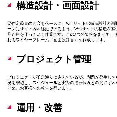
構造設計・画面設計
LINKS MOVIE
働く環境・制度を知る
要件定義書の内容をベースに、Webサイトの構造設計と
Workplace
ーズにサイト内を移動できるよう、Webサイトの構造を
見た目を作っていく作業です。この2つの情報をまとめ、
れるワイヤーフレーム（画面設計書）を作成します。
社風と組織文化
プロジェクト管理
人材育成
プロジェクトが予定通りに進んでいるか、問題が発生して
オフィス案内
況を確認し、スケジュールと実際の進行状況との間にずれ
とめ、お客様への報告を行います。
福利厚生・各種制度
最新情報を知る
運用・改善