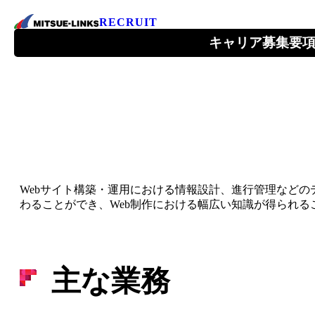
RECRUIT
キャリア募集要
会社を知る
About Us
Webサイト構築・運用における情報設計、進行管理など
1ページでわかるミツエーリンクス
わることができ、Web制作における幅広い知識が得られる
ミツエーリンクスが目指すこと
主な業務
トップメッセージ
会社情報