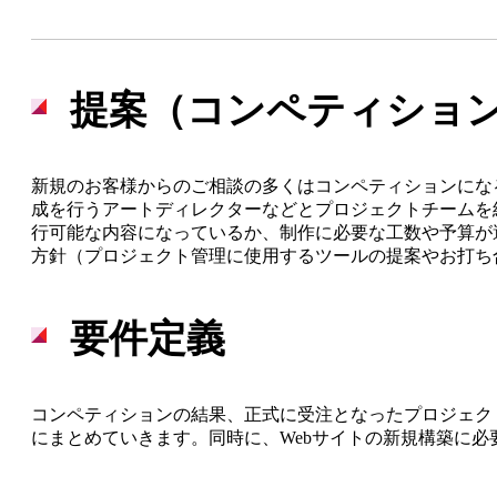
仕事を知る
Work
提案（コンペティショ
職種紹介
新規のお客様からのご相談の多くはコンペティションにな
成を行うアートディレクターなどとプロジェクトチームを
行可能な内容になっているか、制作に必要な工数や予算が
Webサイト制作の流れ
方針（プロジェクト管理に使用するツールの提案やお打ち
実績紹介
要件定義
仲間を知る
People
コンペティションの結果、正式に受注となったプロジェク
にまとめていきます。同時に、Webサイトの新規構築に
スタッフインタビュー