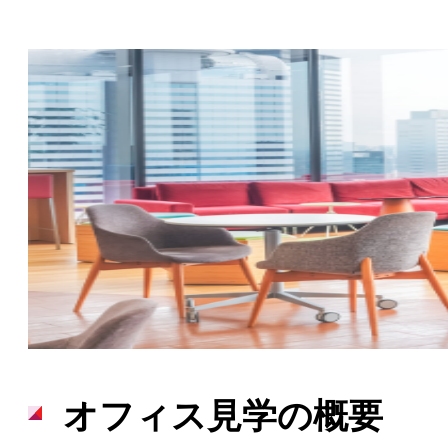
仕事を知る
Work
職種紹介
Webサイト制作の流れ
実績紹介
仲間を知る
People
オフィス見学の概要
スタッフインタビュー