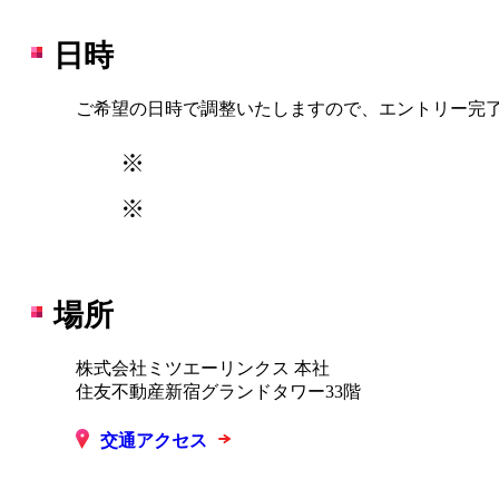
LINKS MOVIE
日時
働く環境・制度を知る
ご希望の日時で調整いたしますので、エントリー完了
Workplace
※
※
社風と組織文化
人材育成
場所
オフィス案内
株式会社ミツエーリンクス 本社
住友不動産新宿グランドタワー33階
福利厚生・各種制度
最新情報を知る
交通アクセス