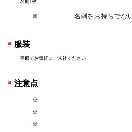
名刺1枚
※
名刺をお持ちでな
服装
平服でお気軽にご来社ください
注意点
※
※
※