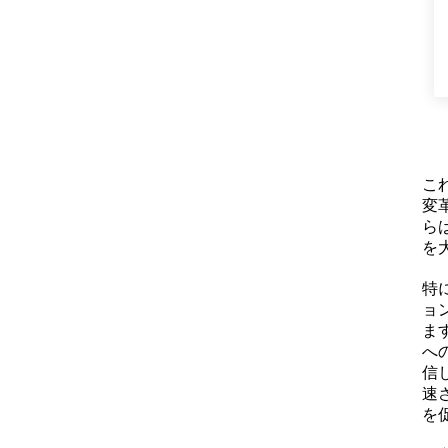
こ
変
ら
を
特
ョ
ま
へ
信
速
を