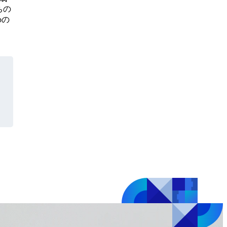
ちの
bの