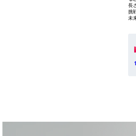
長
挑
未