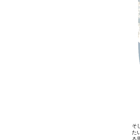
そ
た
る