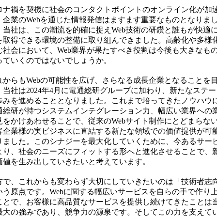
ロナ禍を契機に社会のコンタクトポイントのオンライン化が加
、企業のWebを通じた情報発信はますます重要なものとなりま
。当社は、この潮流を的確に捉えWeb技術の研鑽と誰もが快適
を取得できる環境の整備に取り組んできました。高齢化や多様
む社会において、Web業界が果たすべき役割は今後も大きなも
っていくのではないでしょうか。
れからもWebの可能性を広げ、さらなる成長企業となることを
、当社は2024年4月に電通総研グループに加わり、新たなステー
歩みを進めることとなりました。これまで培ってきたノウハウ
通総研が持つシステムインテグレーション力、幅広い業界への
見をかけあわせることで、従来のWebサイト制作にとどまらな
客企業様の実ビジネスに直結する新たな領域での価値提供が可
りました。このシナジーを最大化していくために、今あるサー
より、社会のニーズにフィットする形へと進化させることで、
価値を生み出していきたいと考えています。
方で、これからも変わらず大切にしていきたいのは「技術者志
いう原点です。Webに関する幅広いサービスを自らの手で作り
ことで、お客様に高品質なサービスを提供し続けてきたことは
最大の強みであり、競争力の源泉です。そしてこの力を支えて