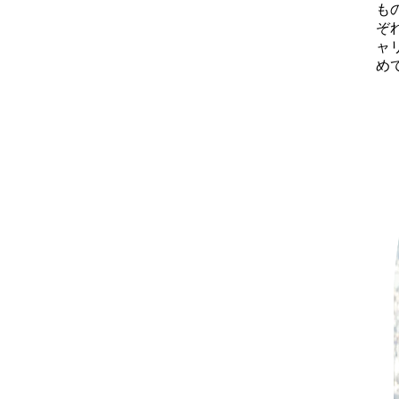
Blog
も
ぞ
ャ
め