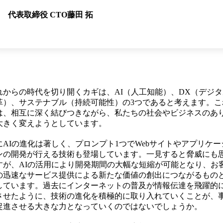
代表取締役 CTO
藤田 拓
れからの時代を切り開くカギは、AI（人工知能）、DX（デジタ
革）、サステナブル（持続可能性）の3つであると考えます。こ
は、相互に深く結びつきながら、私たちの社会やビジネスのあ
大きく変えようとしています。
にAIの進化は著しく、プロンプト1つでWebサイトやアプリケー
ンの開発が行える技術も登場しています。一見すると脅威にも
すが、AIの活用により開発期間の大幅な短縮が可能となり、お
の迅速なサービス提供による新たな価値の創出につながるもの
しています。過去にインターネットの普及が情報伝達を飛躍的
させたように、技術の進化を積極的に取り入れていくことが、
促進させる大きな力となっていくのではないでしょうか。