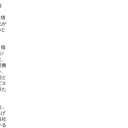
速
し
に情
化が
のと
目指
ジ
に、
業務
い、
能と
ビス
新た
向」
上げ
当社
いる