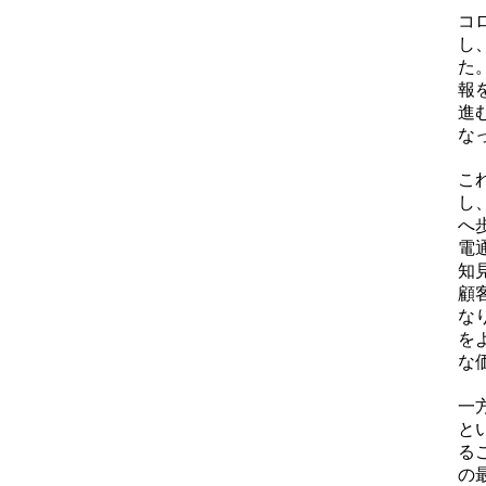
コ
LINKS MOVIE
し
た
働く環境・制度を知る
報
Workplace
進
な
こ
し
社風と組織文化
へ
電
知
人材育成
顧
な
オフィス案内
を
な
福利厚生・各種制度
一
最新情報を知る
と
る
の