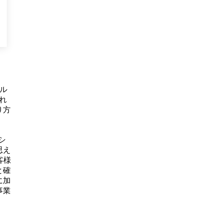
ル
れ
り方
シ
思え
客様
と確
に加
事業