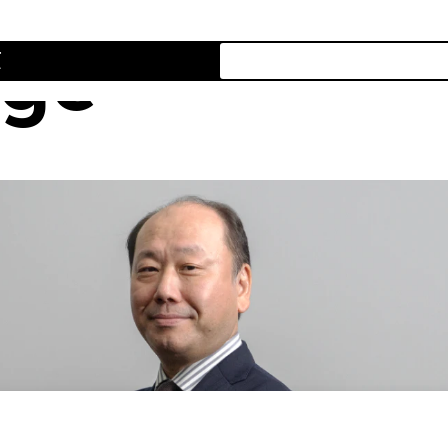
age
項