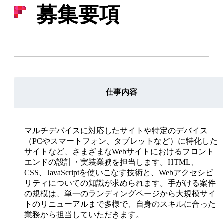
募集要項
仕事を知る
Work
職種紹介
仕事内容
Webサイト制作の流れ
マルチデバイスに対応したサイトや特定のデバイス
実績紹介
（PCやスマートフォン、タブレットなど）に特化した
サイトなど、さまざまなWebサイトにおけるフロント
仲間を知る
エンドの設計・実装業務を担当します。HTML、
People
CSS、JavaScriptを使いこなす技術と、Webアクセシビ
リティについての知識が求められます。手がける案件
の規模は、単一のランディングページから大規模サイ
トのリニューアルまで多様で、自身のスキルに合った
業務から担当していただきます。
スタッフインタビュー