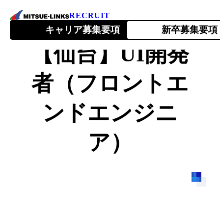
RECRUIT
キャリア募集要項
新卒募集要項
【仙台】UI開発
者（フロントエ
会社を知る
About Us
ンドエンジニ
ア）
1ページでわかるミツエーリンクス
ミツエーリンクスが目指すこと
トップメッセージ
会社情報