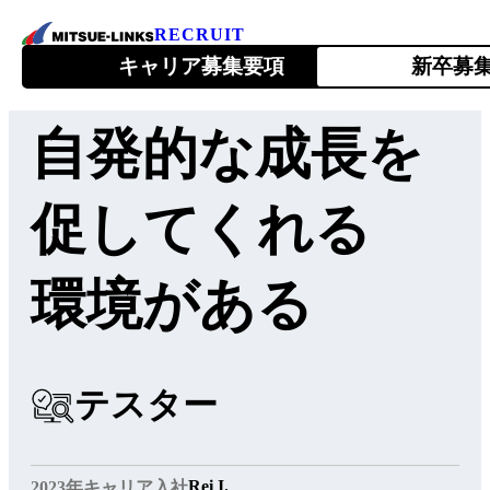
RECRUIT
キャリア募集要項
新卒募
自発的な成長を
会社を知る
About Us
促してくれる
環境がある
1ページでわかるミツエーリンクス
ミツエーリンクスが目指すこと
テスター
トップメッセージ
会社情報
Rei I.
2023年キャリア入社