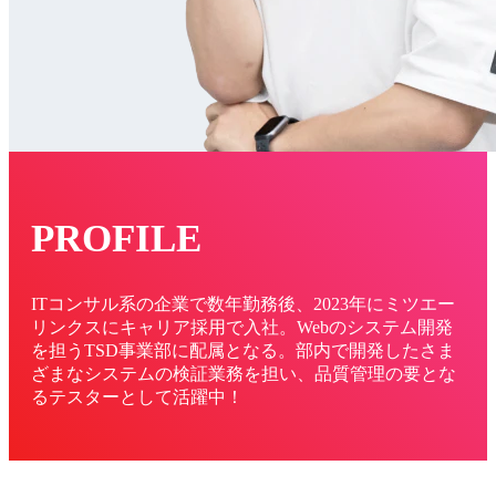
LINKS MOVIE
働く環境・制度を知る
Workplace
社風と組織文化
PROFILE
人材育成
ITコンサル系の企業で数年勤務後、2023年にミツエー
リンクスにキャリア採用で入社。Webのシステム開発
オフィス案内
を担うTSD事業部に配属となる。部内で開発したさま
ざまなシステムの検証業務を担い、品質管理の要とな
福利厚生・各種制度
るテスターとして活躍中！
最新情報を知る